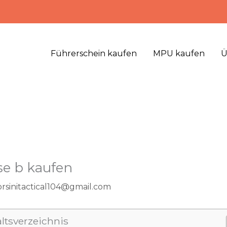
Führerschein kaufen
MPU kaufen
Ü
se b kaufen
orsinitactical104@gmail.com
altsverzeichnis