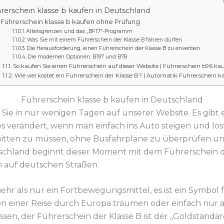
rerschein klasse b kaufen in Deutschland
Führerschein klasse b kaufen ohne Prüfung
Altersgrenzen und das „BF17“-Programm
Was Sie mit einem Führerschein der Klasse B fahren dürfen
Die Herausforderung, einen Führerschein der Klasse B zu erwerben
Die modernen Optionen: B197 und B78
So kaufen Sie einen Führerschein auf dieser Website | Führerschein b96 ka
Wie viel kostet ein Führerschein der Klasse B? | Automatik Führerschein k
Führerschein klasse b kaufen in Deutschland
 Sie in nur wenigen Tagen auf unserer Website. Es gibt
es verändert, wenn man einfach ins Auto steigen und l
bitten zu müssen, ohne Busfahrpläne zu überprüfen un
tschland beginnt dieser Moment mit dem Führerschein d
n auf deutschen Straßen.
ehr als nur ein Fortbewegungsmittel, es ist ein Symbol
 von einer Reise durch Europa träumen oder einfach nur
en, der Führerschein der Klasse B ist der „Goldstandard