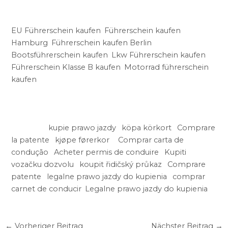
führerschein ausland, t führerschein im ausland,
führerschein ausland kosten, a1 führerschein ausland,
EU Führerschein kaufen
,
Führerschein kaufen
Hamburg
,
Führerschein kaufen Berlin
,
Bootsführerschein kaufen
,
Lkw Führerschein kaufen
,
Führerschein Klasse B kaufen
,
Motorrad führerschein
kaufen
Sehen Sie sich einige Stichwörter von anderen
Unternehmen an, die ähnliche Dienstleistungen
anbieten:
kupie prawo jazdy
,
köpa körkort
,
Comprare
la patente
,
kjøpe førerkor
t ,
Comprar carta de
condução
,
Acheter permis de conduire
,
Kupiti
vozačku dozvolu
,
koupit řidičský průkaz
,
Comprare
patente
,
legalne prawo jazdy do kupienia
,
comprar
carnet de conducir
,
Legalne prawo jazdy do kupienia
←
Vorheriger Beitrag
Nächster Beitrag
→